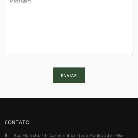
ENVIAR
CONTATO
Rua Floresta, 44 - Carneirinhos - João Monlevade - MG -