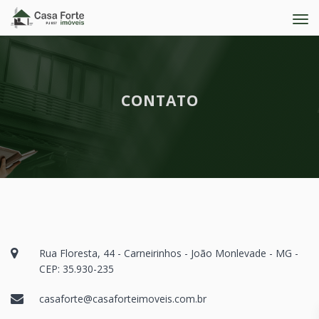
Imob
Cas
For
Imó
CONTATO
Rua Floresta, 44 - Carneirinhos - João Monlevade - MG -
CEP: 35.930-235
casaforte@casaforteimoveis.com.br